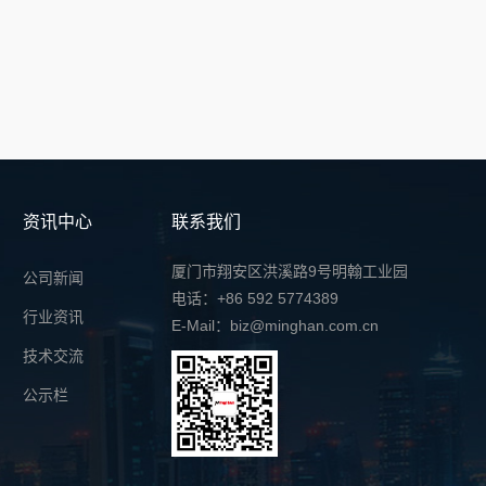
资讯中心
联系我们
厦门市翔安区洪溪路9号明翰工业园
公司新闻
电话：+86 592 5774389
行业资讯
E-Mail：biz@minghan.com.cn
技术交流
公示栏