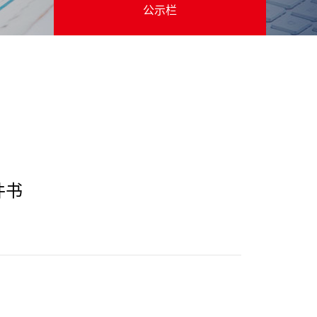
公示栏
件书