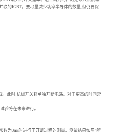
联的IGBT。要尽量减少功率半导体的数量,但仍要保
过载。此时,机械开关将单独开断电路。对于更高的时间常
些试验将在未来进行。
间常数为3ms时进行了开断过程的测量。测量结果如图4所