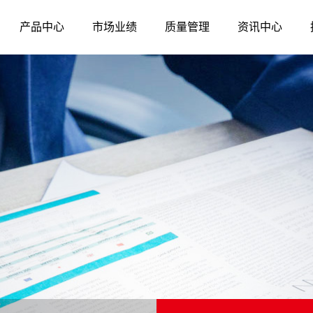
产品中心
市场业绩
质量管理
资讯中心