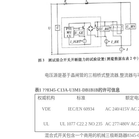
电压源是基于晶闸管的三相桥式整流器,整流器与可调
表1 ??8345-C13A-U3M1-DB1B1B的许可信息
权威机构
标准
额定电
VDE
IEC/EN 60934
AC 240/415V AC 
UL
UL 1077 C22.2 NO.235
AC 277/480V AC 
混合式开关包含一个商用的机械三极断路器8345-C13