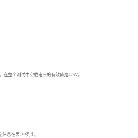
在整个测试中空载电压的有效值是475V。
核定信息在表1中列出。