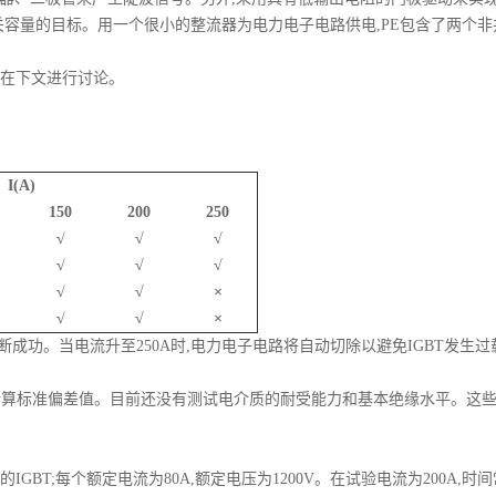
容量的目标。用一个很小的整流器为电力电子电路供电,PE包含了两个非并
在下文进行讨论。
I(A)
150
200
250
√
√
√
√
√
√
√
√
×
√
√
×
成功。当电流升至250A时,电力电子电路将自动切除以避免IGBT发生
后计算标准偏差值。目前还没有测试电介质的耐受能力和基本绝缘水平。这
T;每个额定电流为80A,额定电压为1200V。在试验电流为200A,时