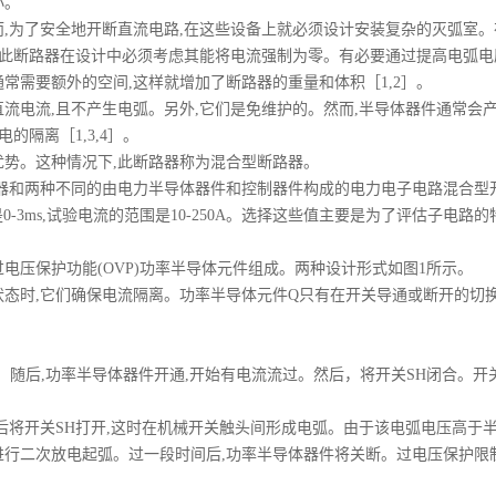
小。
了安全地开断直流电路,在这些设备上就必须设计安装复杂的灭弧室。在
,因此断路器在设计中必须考虑其能将电流强制为零。有必要通过提高电弧电
常需要额外的空间,这样就增加了断路器的重量和体积［1,2］。
流,且不产生电弧。另外,它们是免维护的。然而,半导体器件通常会产
的隔离［1,3,4］。
。这种情况下,此断路器称为混合型断路器。
和两种不同的由电力半导体器件和控制器件构成的电力电子电路混合型开
-3ms,试验电流的范围是10-250A。选择这些值主要是为了评估子电路的
保护功能(OVP)功率半导体元件组成。两种设计形式如图1所示。
时,它们确保电流隔离。功率半导体元件Q只有在开关导通或断开的切换状态
后,功率半导体器件开通,开始有电流流过。然后，将开关SH闭合。开关
将开关SH打开,这时在机械开关触头间形成电弧。由于该电弧电压高于半
进行二次放电起弧。过一段时间后,功率半导体器件将关断。过电压保护限制