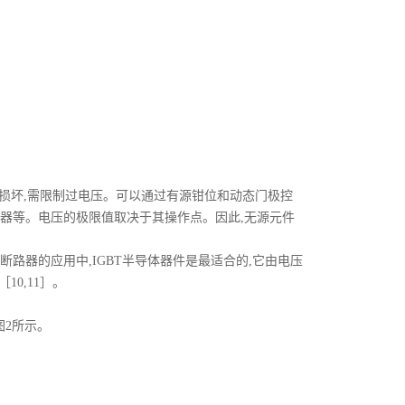
损坏,需限制过电压。可以通过有源钳位和动态门极控
器等。电压的极限值取决于其操作点。因此,无源元件
路器的应用中,IGBT半导体器件是最适合的,它由电压
0,11］。
图2所示。