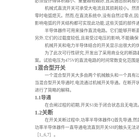
必须设计得体积越小、重量越轻越好,且其通态损耗极
机械式直流开关可承受大电流且其损耗较小。然而,为
零时电弧熄灭。然而,在直流系统中,没有自然过零点
影响电弧的开关结构都可实现此功能,这些灭弧的部件通
半导体器件可用来操作直流电路。它们能够开断直流电
另外,它们的过载度较低,且易受过电压的影响,不能确保电
机械开关和电力半导体结合的开关显示出很大的优势
为了此次可行性研究,开发出了采用商业化的断路器
案。试验电压为475V的直流电路的时间常数变化范围是0
1混合型开关
一个混合型开关大多由两个机械触头和一个具有过电压
当混合型开关导通时,电流通过机械开关导通。在断开状态
进行了简略的解释。
1.1导通
在合闸过程的初期,开关S1处于闭合状态且无电流。随
1.2关断
在开关关断过程中,功率半导体器件Q首先导通,然后
功率半导体器件一直导通电流直到开关SH的触头无法
［1,,6,7］。