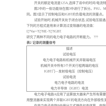
开关的额定电流是125A,选择了适中的时间/电流特
图2中的一些功能块在图3中进行了拆分。PSU、MU
同。图3显示了控制电压和IGBT的负载电流的测量点。
试验开始时,机械开关处于闭合状态,试验电压接通。
下列的方程式是用来计算流过变阻器的电流值：
I
?
?Var=?
I
?
?HE-?
I
?
?IGBT.
研究了两种不同的电力电子电路的开断能力。 ???
表2 记录的测量信号
描述
试验电压
电力电子电路和机械开关并联端电压
机械开关中所有3个开关行程两端的电压
IGBT门—发射极电压（控制电压）
试验电流
电力电子电路的电流
电力半导体（IGBT）电流
电力电子电路A应用了运算放大器来产生所有需要的控
用整流器来实现两个并联IGBT的电流方向在外部极性
在电力电子电路B中用分立式器件如晶体管、电阻器、