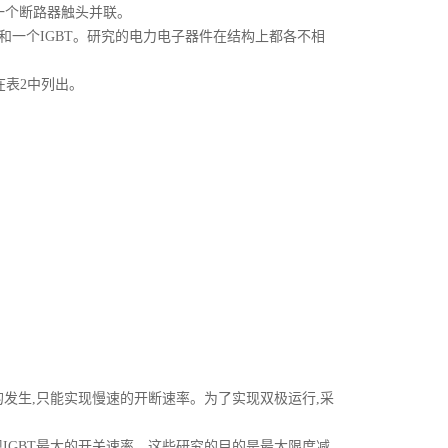
的一个断路器触头并联。
和一个IGBT。研究的电力电子器件在结构上都各不相
在表2中列出。
生,只能实现慢速的开断速率。为了实现双极运行,采
GBT最大的开关速率。这些研究的目的是最大限度减