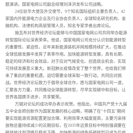
题演讲。国家电网公司副总经理刘泽洪发布公司战略。
24位驻华大使及外交使节，9个知名国际组织主要负责人，42
家国内外能源电力企业及行业协会负责人，全球知名研究机构、金
融机构、法律机构高层管理人员，知名专家学者出席论坛。
施瓦布对世界经济论坛能够与中国国家电网公司共同举办能源
转型国际论坛深表荣幸。他说，国家电网公司充分认识到能源转型
的重要性、紧迫性，近年来新能源装机并网规模持续扩大，在推动
全球低碳发展中发挥了表率作用。加快能源转型发展，具有长期、
稳定的经济和社会效益，对于应对气候变化、创造就业机会、实现
可持续发展意义重大。新冠肺炎疫情改变了整个世界，也给我们带
来了重启的重要机遇，迫切需要全球采取一致行动，共同应对挑
战。世界经济论坛致力于倡导全球合作，愿与国家电网公司一道，
汇聚各方力量，共同推动全球能源转型，尽早实现碳中和目标，让
世界各国携手进步、共享繁荣。
万钢对论坛的成功举办表示祝贺。他指出，中国共产党十九届
五中全会把创新作为国家发展的核心战略，明确了在“十四五”期间
要实现能源资源配置更加合理、利用效率大幅度提高，主要污染排
放物总量持续减少的近期目标，在2035年远景目标中特别强调要在
碳排放达到顶峰后稳步下降。加快能源的绿色低碳转型已成为后疫