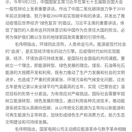
示，今年9月22日，中国国家主席习近平在第七十五届联合国大会
一般性辩论上发表重要讲话，作出了中国二氧化碳排放力争于2030
年前达到峰值、努力争取2060年前实现碳中和的承诺，并发出了推
动疫情后世界经济“绿色复苏”的倡议。习近平主席的重要讲话，体
现了强烈的人类命运共同体意识和中国作为负责任大国的担当，必
将为保护我们赖以生存的地球家园发挥重要的引领作用。
毛伟明指出，环球同此凉热，人类命运与共。能源是现代社会
的“血液”，是实现经济增长的动力引擎。后疫情时代如何实现能
源、经济、环境协调可持续发展，是国际社会面临的共同课题。要
树立一个理念，即能源转型、绿色发展的理念。煤炭、石油等化石
能源的大规模开发和利用，既有力推动了生产力发展和社会的文明
进步，也造成了严重的资源紧张、环境污染和气候变化问题，过去
五年是有记录以来全球平均气温最高的五年，实现《巴黎协定》温
控目标的形势十分紧迫。为有效应对严峻挑战，国际社会需要牢固
树立能源转型、绿色发展的理念，通过利用各种先进技术，推动能
源系统实现从高碳向低碳、从以传统化石能源为主导向以新能源和
可再生能源为主导转变，加快形成绿色生产和消费方式，助力生态
文明建设和可持续发展。
毛伟明指出，国家电网公司主动顺应能源革命与数字革命相融