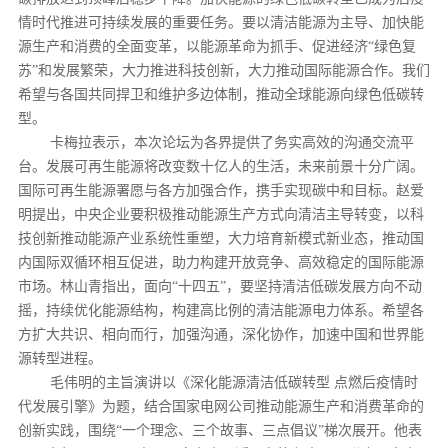
情时代推进可持续发展的重要任务。要以清洁能源为主导、加快能
源生产和消费的全面变革，以能源革命为抓手、促进经济“绿色复
苏”和发展繁荣，大力推进科技创新，大力推动国际能源合作。我们
希望与各国共同捍卫和维护多边体制，推动全球能源向绿色低碳转
型。
卡梅拉表示，本次论坛为各界提供了务实高效的沟通交流平
台。发展可再生能源将改变数十亿人的生活，未来前景十分广阔。
国际可再生能源署愿与各方加强合作，携手实现碳中和目标。赵爱
明提出，中央企业要积极推动能源生产方式向清洁主导转变，以科
技创新推动能源产业系统性重塑，大力培育新模式新业态，推动国
内国际双循环相互促进，助力构建开放竞争、高效稳定的国际能源
市场。林山青指出，面向“十四五”，要坚持清洁低碳发展方向不动
摇，持续优化能源结构，构建高比例的清洁能源电力体系。希望各
方扩大共识、相向而行，加强沟通，深化协作，加速中国和世界能
源转型进程。
毛伟明的主旨演讲以《深化能源清洁低碳转型 点燃后疫情时
代发展引擎》为题，结合国家电网公司推动能源生产和消费革命的
创新实践，围绕“一个理念、三个故事、三点倡议”梯次展开。他表