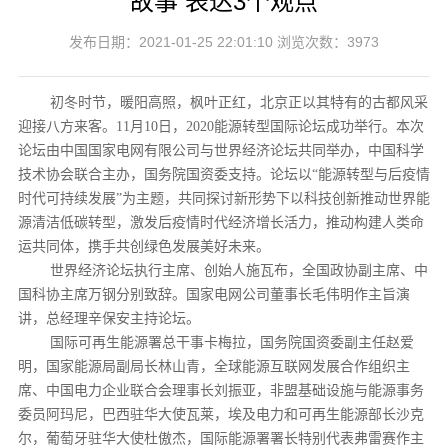
故事 表达3个观点
发布日期：2021-01-25 22:01:10 浏览次数：3973
初冬时节，暖阳高照，枫叶正红，北京正以其特有的古都风采
迎接八方来客。11月10日，2020能源转型国际论坛成功举行。本次
论坛由中国国家电网有限公司与世界经济论坛共同举办，中国科学
技术协会联合主办，国务院国资委支持。论坛以“能源转型与后疫情
时代可持续发展”为主题，共同探讨新形势下以科技创新推动世界能
源清洁低碳转型，激发后疫情时代经济增长活力，推动构建人类命
运共同体，携手共创绿色发展美好未来。
世界经济论坛执行主席、创始人施瓦布，全国政协副主席、中
国科协主席万钢分别致辞。国家电网公司董事长毛伟明作主旨演
讲，总经理辛保安主持论坛。
国际可再生能源署总干事卡梅拉，国务院国资委副主任赵爱
明，国家能源局副局长林山青，全球能源互联网发展合作组织主
席、中国电力企业联合会理事长刘振亚，非盟基础设施与能源事务
委员阿玛尼，巴西驻华大使瓦莱，埃及电力和可再生能源部长沙克
尔，葡萄牙驻华大使杜傲杰，国际能源署署长特别代表弗雷赛作主