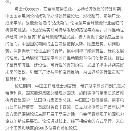
体。
与会代表表示，在全球疫情蔓延、世界经济低迷的特殊时期，
中国国家电网公司成功举办能源转型论坛，规模超前、影响广泛、
成果丰硕，是能源领域的“达沃斯”。论坛聚焦全球能源行业面临的
机遇与挑战，积极探索实现可持续发展的路径与方案，共同推动世
界经济“绿色复苏”和全球能源转型发展，极大提振了全球疫后重振
的信心。中国国家电网的主旨演讲把握大势、顺应趋势、明判形
势，深刻揭示了论坛主题的真谛，集中阐释了能源转型、绿色发展
的理念，生动展现了国家电网公司推动能源革命的创新实践，提出
了富有前瞻性、建设性、可行性的真知灼见，发出了携手共创美好
未来的倡议，引起了广泛共鸣和强烈反响，为世界能源转型贡献了
智慧和力量。
论坛期间，中国工程院院士刘吉臻，俄罗斯电网公司副总裁米
哈伊利克，国家能源集团总经理刘国跃，施耐德电气董事长兼首席
执行官赵国华，法国电力集团副总裁、中国区总裁傅楷德，南非电
力公司执行董事、首席财务官卡西姆，日立ABB电网公司首席执行
官方秦还围绕论坛主题开展了高端对话。与会代表参观了能源电力
企业创新成果展览。论坛通过线上、线下相结合的方式举行，来自
54个国家和地区的500多位嘉宾参加论坛。