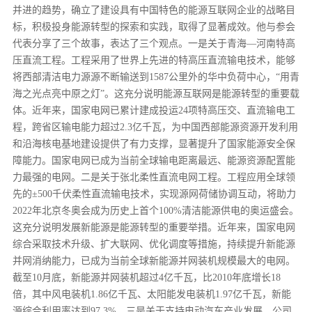
并进的趋势，确立了建设具有中国特色的能源互联网企业的战略目
标，积极投身能源转型的探索和实践，取得了显著成效。他与参会
代表分享了三个故事，表达了三个观点。一是关于青海—河南特高
压直流工程。工程采用了世界上先进的特高压直流输电技术，能够
将西部清洁电力源源不断输送到1587公里外的华中负荷中心，“用青
海之光点亮中原之灯”。这充分说明能源互联网是能源转型的重要载
体。近年来，国家电网已累计建成投运24项特高压交、直流输电工
程，跨省区输电能力超过2.3亿千瓦，为中国西部能源资源开发利用
和沿海核电基地建设提供了有力支撑，显著提升了国家能源安全保
障能力。国家电网已成为当前全球输电距离最远、能源资源配置能
力最强的电网。二是关于张北柔性直流电网工程。工程应用全球领
先的±500千伏柔性直流输电技术，实现源网荷储协调互动，将助力
2022年北京冬奥会成为历史上首个100%清洁能源供电的奥运盛会。
这充分说明发展新能源是能源转型的重要举措。近年来，国家电网
综合采取技术升级、扩大联网、优化调度等措施，持续提升新能源
并网消纳能力，已成为当前全球新能源并网装机规模最大的电网。
截至10月底，新能源并网装机超过4亿千瓦，比2010年底增长18
倍，其中风电装机1.86亿千瓦、太阳能发电装机1.97亿千瓦，新能
源综合利用率达到97.3%。三是关于支持电动汽车产业发展。公司