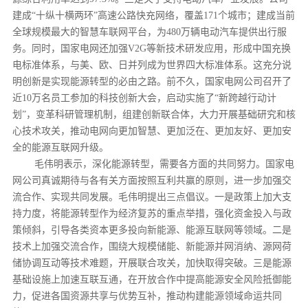
建成“十纵十横两环”高速公路快充网络，覆盖171个城市；建成当前
全球规模最大的智慧车联网平台，为480万辆电动汽车提供出行服
务。同时，国家电网还加强V2G等新技术研发应用，形成中国充换
电标准体系，与美、欧、日并列成为世界四大标准体系。这充分说
明创新是实现能源转型的必由之路。前不久，国家电网公司召开了
近10万名员工参加的科技创新大会，启动实施了“新跨越行动计
划”，变革科研管理机制，组建创新联合体，大力开展基础研究和核
心技术攻关，推动电网向更加智慧、更加泛在、更加友好、更加安
全的能源互联网升级。
毛伟明表示，深化能源转型，需要各方面的共同努力。国家电
网公司真诚期待与各有关方面按照互利共赢的原则，进一步加强交
流合作、实现共同发展。毛伟明提出三点倡议。一是政策上加大支
持力度，将能源转型作为经济复苏的重点举措，强化资金投入与政
策倾斜，引导各类资本更多投向新能源、能源互联网等领域。二是
技术上加强交流合作，围绕大规模储能、新能源并网消纳、源网荷
储协调互动等技术难题，开展联合攻关，加快取得突破。三是能源
基础设施上加速互联互通，在开放合作中提高能源安全风险抵御能
力，促进各国资源共享与优势互补，推动构建能源领域命运共同